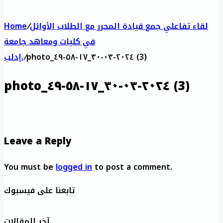
لقاء تفاعلي جمع قيادة المحرر مع الطلاب الأوائل
/
Home
في كليات ومعاهد جامعة
photo_٢٠٢٤-٠٣-٣٠_١٧-٥٨-٤٩ (3)
/
إدلب.
photo_٢٠٢٤-٠٣-٣٠_١٧-٥٨-٤٩ (3)
Leave a Reply
You must be
logged in
to post a comment.
تابعنا على فيسبوك
آخر المقالات