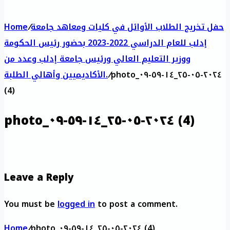
حفل تخريج الطلاب الأوائل في كليات ومعاهد جامعة
/
Home
إدلب للعام الدراسي 2022-2023 بحضور رئيس الحكومة
ووزير التعليم العالي ورئيس جامعة إدلب وعدد من
photo_٢٠٢٤-٠٥-٢٥_١٤-٥٩-٠٩
/
الأكاديميين وأهالي الطلبة.
(4)
photo_٢٠٢٤-٠٥-٢٥_١٤-٥٩-٠٩ (4)
Leave a Reply
You must be
logged in
to post a comment.
Home
/
photo_٢٠٢٤-٠٥-٢٥_١٤-٥٩-٠٩ (4)