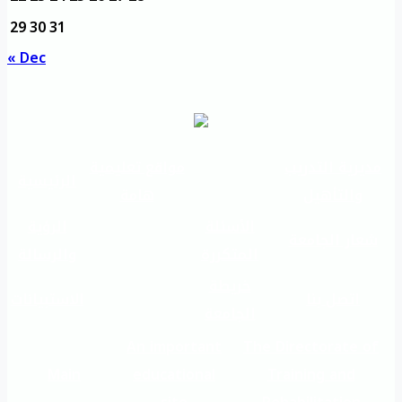
29
30
31
« Dec
مديرية التدريب
مواقع تعليمية
الرئيسية
والتأهيل
هامة
الأسئلة
الرؤية
شعار الجامعة
المتكررة
والرسالة
خريطة
اتصل بنا
الاستبيانات
الجامعة
An important
The Directorate of
Main
educational
Training and