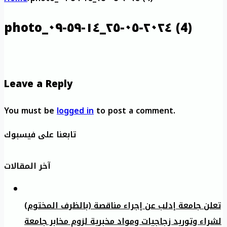
photo_٢٠٢٤-٠٥-٢٥_١٤-٥٩-٠٩ (4)
Leave a Reply
You must be
logged in
to post a comment.
تابعنا على فيسبوك
آخر المقالات
تعلن جامعة إدلب عن إجراء مناقصة (بالظرف المختوم)
لشراء وتوريد زجاجيات ومواد مخبرية لزوم مخابر جامعة