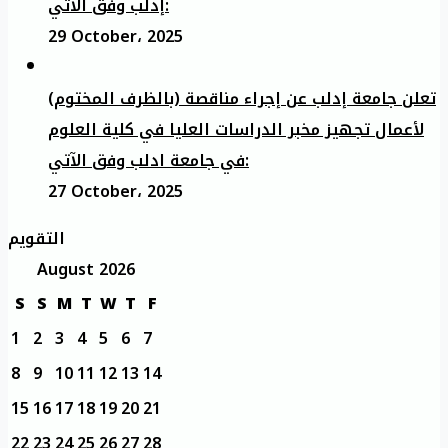
إدلب وفق الآتي:
29 October، 2025
تعلن جامعة إدلب عن إجراء مناقصة (بالظرف المختوم)
لأعمال تجهيز مخبر الدراسات العليا في كلية العلوم
في جامعة ادلب وفق الآتي:
27 October، 2025
التقويم
August 2026
S
S
M
T
W
T
F
1
2
3
4
5
6
7
8
9
10
11
12
13
14
15
16
17
18
19
20
21
22
23
24
25
26
27
28