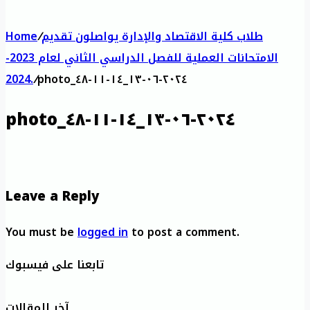
طلاب كلية الاقتصاد والإدارة يواصلون تقديم
/
Home
الامتحانات العملية للفصل الدراسي الثاني لعام 2023-
2024.
/
photo_٢٠٢٤-٠٦-١٣_١٤-١١-٤٨
photo_٢٠٢٤-٠٦-١٣_١٤-١١-٤٨
Leave a Reply
You must be
logged in
to post a comment.
تابعنا على فيسبوك
آخر المقالات