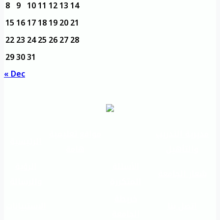
8
9
10
11
12
13
14
15
16
17
18
19
20
21
22
23
24
25
26
27
28
29
30
31
« Dec
مديرية التدريب
مواقع تعليمية
الرئيسية
والتأهيل
هامة
الأسئلة
الرؤية
شعار الجامعة
المتكررة
والرسالة
خريطة
اتصل بنا
الاستبيانات
الجامعة