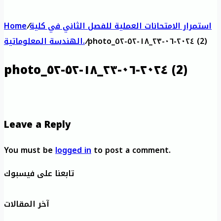
استمرار الامتحانات العملية للفصل الثاني في كلية
/
Home
photo_٢٠٢٤-٠٦-٢٣_١٨-٥٢-٥٢ (2)
/
الهندسة المعلوماتية.
photo_٢٠٢٤-٠٦-٢٣_١٨-٥٢-٥٢ (2)
Leave a Reply
You must be
logged in
to post a comment.
تابعنا على فيسبوك
آخر المقالات