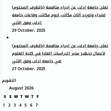
تعلن جامعة إدلب عن إجراء مناقصة (بالظرف المختوم)
لشراء وتوريد أثاث مكاتب لزوم مكاتب وقاعات جامعة
إدلب وفق الآتي:
29 October، 2025
تعلن جامعة إدلب عن إجراء مناقصة (بالظرف المختوم)
لأعمال تجهيز مخبر الدراسات العليا في كلية العلوم
في جامعة ادلب وفق الآتي:
27 October، 2025
التقويم
August 2026
S
S
M
T
W
T
F
1
2
3
4
5
6
7