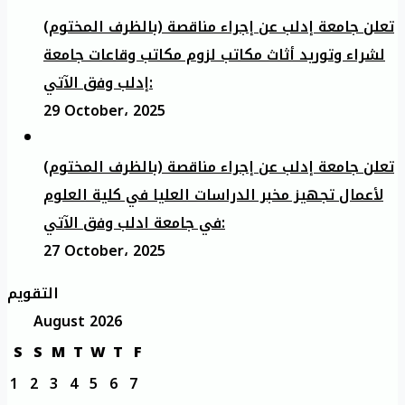
تعلن جامعة إدلب عن إجراء مناقصة (بالظرف المختوم)
لشراء وتوريد أثاث مكاتب لزوم مكاتب وقاعات جامعة
إدلب وفق الآتي:
29 October، 2025
تعلن جامعة إدلب عن إجراء مناقصة (بالظرف المختوم)
لأعمال تجهيز مخبر الدراسات العليا في كلية العلوم
في جامعة ادلب وفق الآتي:
27 October، 2025
التقويم
August 2026
S
S
M
T
W
T
F
1
2
3
4
5
6
7