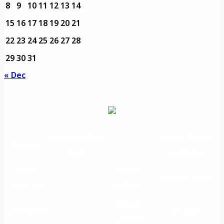
8
9
10
11
12
13
14
15
16
17
18
19
20
21
22
23
24
25
26
27
28
29
30
31
« Dec
مديرية التدريب
مواقع تعليمية
الرئيسية
والتأهيل
هامة
الأسئلة
الرؤية
شعار الجامعة
المتكررة
والرسالة
خريطة
اتصل بنا
الاستبيانات
الجامعة