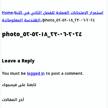
استمرار الامتحانات العملية للفصل الثاني في كلية
/
Home
photo_٢٠٢٤-٠٦-٢٣_١٨-٥٢-٥٢
/
الهندسة المعلوماتية.
photo_٢٠٢٤-٠٦-٢٣_١٨-٥٢-٥٢
Leave a Reply
You must be
logged in
to post a comment.
تابعنا على فيسبوك
آخر المقالات