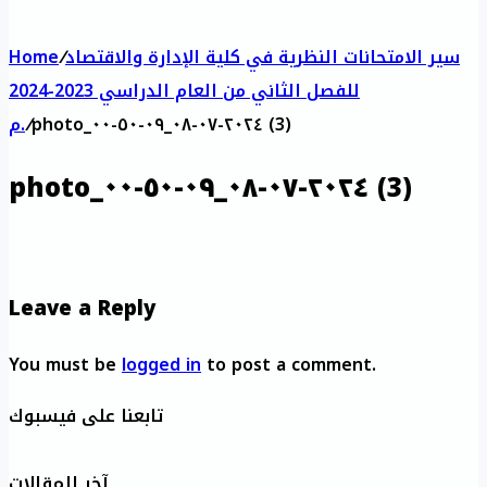
سير الامتحانات النظرية في كلية الإدارة والاقتصاد
/
Home
للفصل الثاني من العام الدراسي 2023-2024
photo_٢٠٢٤-٠٧-٠٨_٠٩-٥٠-٠٠ (3)
/
م.
photo_٢٠٢٤-٠٧-٠٨_٠٩-٥٠-٠٠ (3)
Leave a Reply
You must be
logged in
to post a comment.
تابعنا على فيسبوك
آخر المقالات