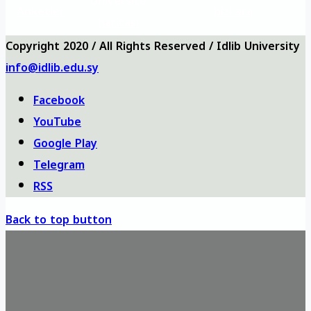
Üniversite
Anketler
bizi ara
haritası
Copyright 2020 / All Rights Reserved / Idlib University
info@idlib.edu.sy
Facebook
YouTube
Google Play
Telegram
RSS
Back to top button