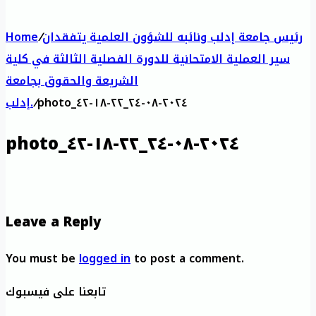
رئيس جامعة إدلب ونائبه للشؤون العلمية يتفقدان
/
Home
سير العملية الامتحانية للدورة الفصلية الثالثة في كلية
الشريعة والحقوق بجامعة
photo_٢٠٢٤-٠٨-٢٤_٢٢-١٨-٤٢
/
إدلب.
photo_٢٠٢٤-٠٨-٢٤_٢٢-١٨-٤٢
Leave a Reply
You must be
logged in
to post a comment.
تابعنا على فيسبوك