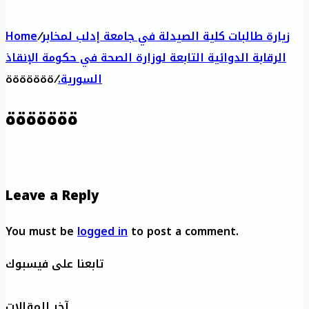
زيارة طالبات كلية الصيدلة في جامعة إدلب لمخابر
/
Home
الرقابة الدوائية التابعة لوزارة الصحة في حكومة الإنقاذ
السورية.
/
ةةةةةةة
ةةةةةةة
Leave a Reply
You must be
logged in
to post a comment.
تابعنا على فيسبوك
آخر المقالات