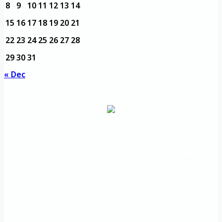
8
9
10
11
12
13
14
15
16
17
18
19
20
21
22
23
24
25
26
27
28
29
30
31
« Dec
مديرية التدريب
مواقع تعليمية
الرئيسية
والتأهيل
هامة
الأسئلة
الرؤية
شعار الجامعة
المتكررة
والرسالة
خريطة
اتصل بنا
الاستبيانات
الجامعة