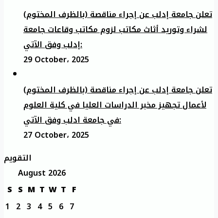
تعلن جامعة إدلب عن إجراء مناقصة (بالظرف المختوم)
لشراء وتوريد أثاث مكاتب لزوم مكاتب وقاعات جامعة
إدلب وفق الآتي:
29 October، 2025
تعلن جامعة إدلب عن إجراء مناقصة (بالظرف المختوم)
لأعمال تجهيز مخبر الدراسات العليا في كلية العلوم
في جامعة ادلب وفق الآتي:
27 October، 2025
التقويم
August 2026
S
S
M
T
W
T
F
1
2
3
4
5
6
7