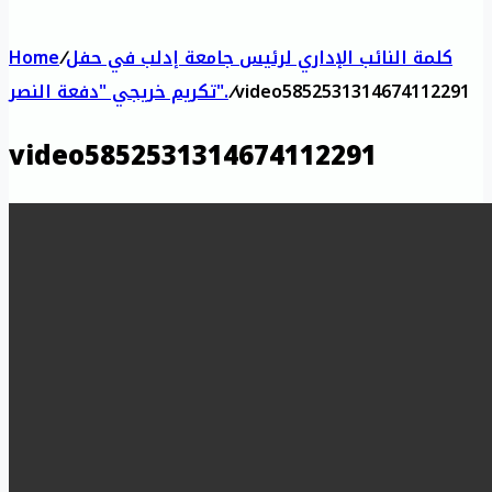
كلمة النائب الإداري لرئيس جامعة إدلب في حفل
/
Home
video5852531314674112291
/
تكريم خريجي "دفعة النصر".
video5852531314674112291