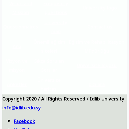
Vision and
Frequently
University logo
Mission
questions
University
Questionnaires
Contact us
map
Önemli eğitim
Eğitim ve Rehabilitasyon
Ana
siteleri
Müdürlüğü
Vizyon ve
Sıkça Sorulan
Üniversite logosu
misyon
Sorular
Üniversite
Anketler
bizi ara
haritası
Copyright 2020 / All Rights Reserved / Idlib University
info@idlib.edu.sy
Facebook