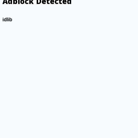
Adblock Detected
idlib