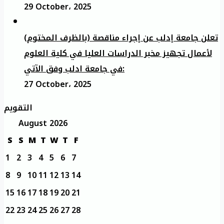
29 October، 2025
تعلن جامعة إدلب عن إجراء مناقصة (بالظرف المختوم)
لأعمال تجهيز مخبر الدراسات العليا في كلية العلوم
في جامعة ادلب وفق الآتي:
27 October، 2025
التقويم
August 2026
S
S
M
T
W
T
F
1
2
3
4
5
6
7
8
9
10
11
12
13
14
15
16
17
18
19
20
21
22
23
24
25
26
27
28