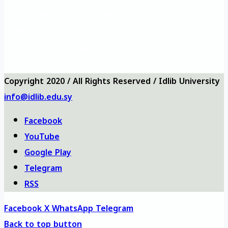
Vizyon ve
Sıkça Sorulan
Üniversite logosu
misyon
Sorular
Üniversite
Anketler
bizi ara
haritası
Copyright 2020 / All Rights Reserved / Idlib University
info@idlib.edu.sy
Facebook
YouTube
Google Play
Telegram
RSS
Facebook
X
WhatsApp
Telegram
Back to top button