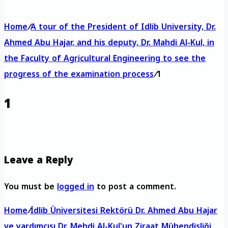
Home
/
A tour of the President of Idlib University, Dr.
Ahmed Abu Hajar, and his deputy, Dr. Mahdi Al-Kul, in
the Faculty of Agricultural Engineering to see the
progress of the examination process
/
1
1
Leave a Reply
You must be
logged in
to post a comment.
Home
/
İdlib Üniversitesi Rektörü Dr. Ahmed Abu Hajar
ve yardımcısı Dr. Mehdi Al-Kul'un Ziraat Mühendisliği