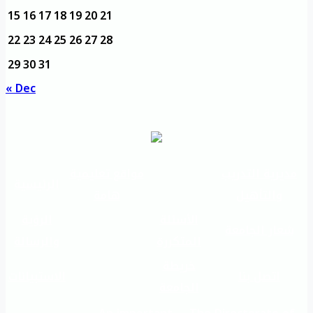
15
16
17
18
19
20
21
22
23
24
25
26
27
28
29
30
31
« Dec
مديرية التدريب
مواقع تعليمية
الرئيسية
والتأهيل
هامة
الأسئلة
الرؤية
شعار الجامعة
المتكررة
والرسالة
خريطة
اتصل بنا
الاستبيانات
الجامعة