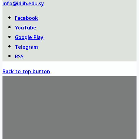
info@idlib.edu.sy
Facebook
YouTube
Google Play
Telegram
RSS
Back to top button