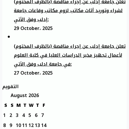
تعلن جامعة إدلب عن إجراء مناقصة (بالظرف المختوم)
لشراء وتوريد أثاث مكاتب لزوم مكاتب وقاعات جامعة
إدلب وفق الآتي:
29 October، 2025
تعلن جامعة إدلب عن إجراء مناقصة (بالظرف المختوم)
لأعمال تجهيز مخبر الدراسات العليا في كلية العلوم
في جامعة ادلب وفق الآتي:
27 October، 2025
التقويم
August 2026
S
S
M
T
W
T
F
1
2
3
4
5
6
7
8
9
10
11
12
13
14