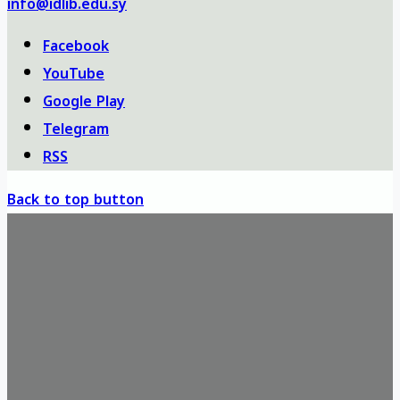
info@idlib.edu.sy
Facebook
YouTube
Google Play
Telegram
RSS
Back to top button