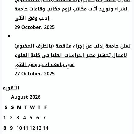
لشراء وتوريد أثاث مكاتب لزوم مكاتب وقاعات جامعة
إدلب وفق الآتي:
29 October، 2025
تعلن جامعة إدلب عن إجراء مناقصة (بالظرف المختوم)
لأعمال تجهيز مخبر الدراسات العليا في كلية العلوم
في جامعة ادلب وفق الآتي:
27 October، 2025
التقويم
August 2026
S
S
M
T
W
T
F
1
2
3
4
5
6
7
8
9
10
11
12
13
14