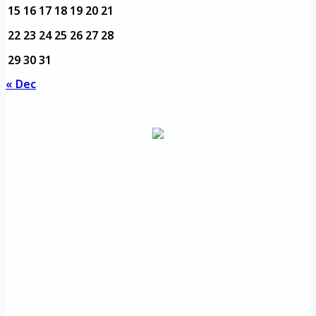
15
16
17
18
19
20
21
22
23
24
25
26
27
28
29
30
31
« Dec
مديرية التدريب
مواقع تعليمية
الرئيسية
والتأهيل
هامة
الأسئلة
الرؤية
شعار الجامعة
المتكررة
والرسالة
خريطة
اتصل بنا
الاستبيانات
الجامعة
An important
The Directorate of