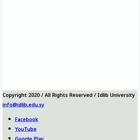
Mission
questions
University
Questionnaires
Contact us
map
Önemli eğitim
Eğitim ve Rehabilitasyon
Ana
siteleri
Müdürlüğü
Vizyon ve
Sıkça Sorulan
Üniversite logosu
misyon
Sorular
Üniversite
Anketler
bizi ara
haritası
Copyright 2020 / All Rights Reserved / Idlib University
info@idlib.edu.sy
Facebook
YouTube
Google Play