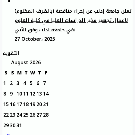
تعلن جامعة إدلب عن إجراء مناقصة (بالظرف المختوم)
لأعمال تجهيز مخبر الدراسات العليا في كلية العلوم
في جامعة ادلب وفق الآتي:
27 October، 2025
التقويم
August 2026
S
S
M
T
W
T
F
1
2
3
4
5
6
7
8
9
10
11
12
13
14
15
16
17
18
19
20
21
22
23
24
25
26
27
28
29
30
31