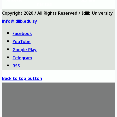
Anketler
bizi ara
haritası
Copyright 2020 / All Rights Reserved / Idlib University
info@idlib.edu.sy
Facebook
YouTube
Google Play
Telegram
RSS
Back to top button