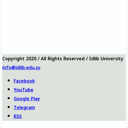
Önemli eğitim
Eğitim ve Rehabilitasyon
Ana
siteleri
Müdürlüğü
Vizyon ve
Sıkça Sorulan
Üniversite logosu
misyon
Sorular
Üniversite
Anketler
bizi ara
haritası
Copyright 2020 / All Rights Reserved / Idlib University
info@idlib.edu.sy
Facebook
YouTube
Google Play
Telegram
RSS