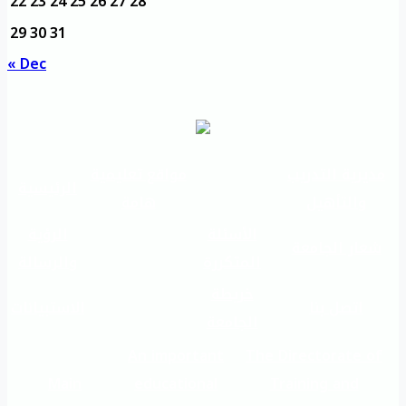
22
23
24
25
26
27
28
29
30
31
« Dec
مديرية التدريب
مواقع تعليمية
الرئيسية
والتأهيل
هامة
الأسئلة
الرؤية
شعار الجامعة
المتكررة
والرسالة
خريطة
اتصل بنا
الاستبيانات
الجامعة
An important
The Directorate of
Main
educational
Training and