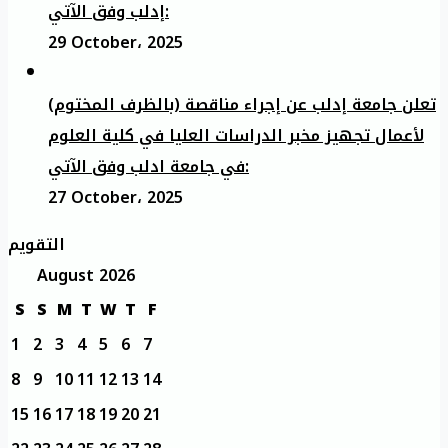
إدلب وفق الآتي:
29 October، 2025
تعلن جامعة إدلب عن إجراء مناقصة (بالظرف المختوم)
لأعمال تجهيز مخبر الدراسات العليا في كلية العلوم
في جامعة ادلب وفق الآتي:
27 October، 2025
التقويم
August 2026
S
S
M
T
W
T
F
1
2
3
4
5
6
7
8
9
10
11
12
13
14
15
16
17
18
19
20
21