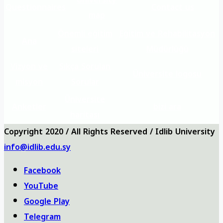
Questionnaires
Contact us
map
Önemli eğitim
Eğitim ve Rehabilitasyon
Ana
siteleri
Müdürlüğü
Vizyon ve
Sıkça Sorulan
Üniversite logosu
misyon
Sorular
Üniversite
Anketler
bizi ara
haritası
Copyright 2020 / All Rights Reserved / Idlib University
info@idlib.edu.sy
Facebook
YouTube
Google Play
Telegram