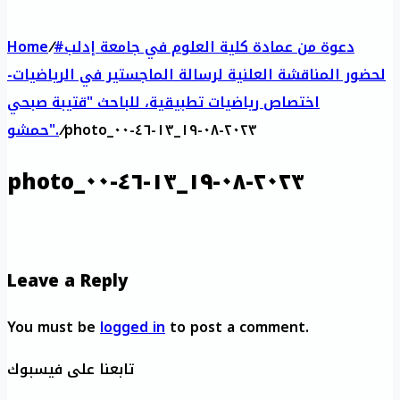
#دعوة من عمادة كلية العلوم في جامعة إدلب
/
Home
لحضور المناقشة العلنية لرسالة الماجستير في الرياضيات-
اختصاص رياضيات تطبيقية، للباحث "قتيبة صبحي
photo_٢٠٢٣-٠٨-١٩_١٣-٤٦-٠٠
/
حمشو".
photo_٢٠٢٣-٠٨-١٩_١٣-٤٦-٠٠
Leave a Reply
You must be
logged in
to post a comment.
تابعنا على فيسبوك