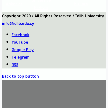
Üniversite
Anketler
bizi ara
haritası
Copyright 2020 / All Rights Reserved / Idlib University
info@idlib.edu.sy
Facebook
YouTube
Google Play
Telegram
RSS
Back to top button