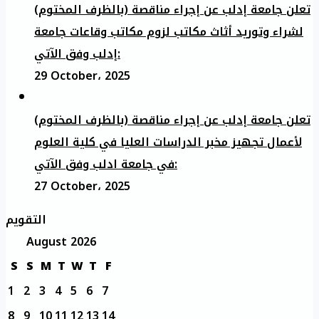
تعلن جامعة إدلب عن إجراء مناقصة (بالظرف المختوم)
لشراء وتوريد أثاث مكاتب لزوم مكاتب وقاعات جامعة
إدلب وفق الآتي:
29 October، 2025
تعلن جامعة إدلب عن إجراء مناقصة (بالظرف المختوم)
لأعمال تجهيز مخبر الدراسات العليا في كلية العلوم
في جامعة ادلب وفق الآتي:
27 October، 2025
التقويم
August 2026
S
S
M
T
W
T
F
1
2
3
4
5
6
7
8
9
10
11
12
13
14