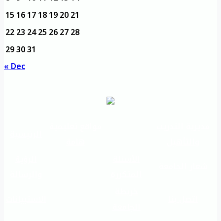
15
16
17
18
19
20
21
22
23
24
25
26
27
28
29
30
31
« Dec
مديرية التدريب
مواقع تعليمية
الرئيسية
والتأهيل
هامة
الأسئلة
الرؤية
شعار الجامعة
المتكررة
والرسالة
خريطة
اتصل بنا
الاستبيانات
الجامعة