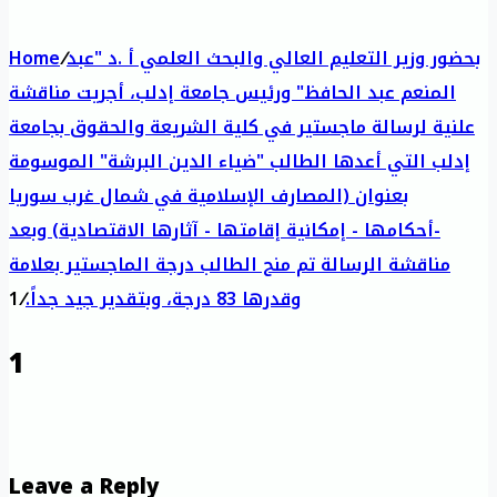
بحضور وزير التعليم العالي والبحث العلمي أ .د "عبد
/
Home
المنعم عبد الحافظ" ورئيس جامعة إدلب، أجريت مناقشة
علنية لرسالة ماجستير في كلية الشريعة والحقوق بجامعة
إدلب التي أعدها الطالب "ضياء الدين البرشة" الموسومة
بعنوان (المصارف الإسلامية في شمال غرب سوريا
-أحكامها - إمكانية إقامتها - آثارها الاقتصادية) وبعد
مناقشة الرسالة تم منح الطالب درجة الماجستير بعلامة
وقدرها 83 درجة، وبتقدير جيد جداً.
/
1
1
Leave a Reply