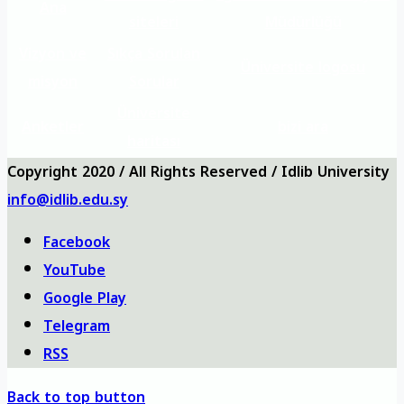
Ana
siteleri
Müdürlüğü
Vizyon ve
Sıkça Sorulan
Üniversite logosu
misyon
Sorular
Üniversite
Anketler
bizi ara
haritası
Copyright 2020 / All Rights Reserved / Idlib University
info@idlib.edu.sy
Facebook
YouTube
Google Play
Telegram
RSS
Back to top button