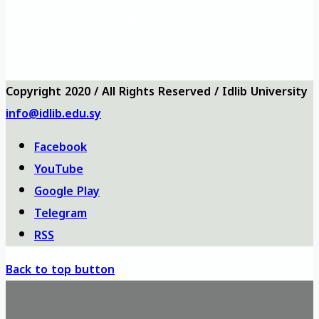
Üniversite logosu
misyon
Sorular
Üniversite
Anketler
bizi ara
haritası
Copyright 2020 / All Rights Reserved / Idlib University
info@idlib.edu.sy
Facebook
YouTube
Google Play
Telegram
RSS
Back to top button