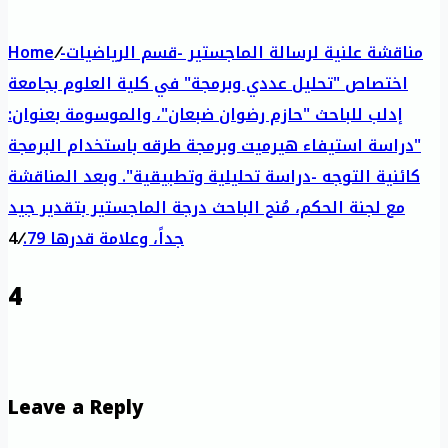
مناقشة علنية لرسالة الماجستير -قسم الرياضيات-
/
Home
اختصاص "تحليل عددي وبرمجة" في كلية العلوم بجامعة
إدلب للباحث "حازم رضوان ضبعان"، والموسومة بعنوان:
"دراسة استيفاء هيرميت وبرمجة طرقه باستخدام البرمجة
كائنية التوجه -دراسة تحليلية وتطبيقية". وبعد المناقشة
مع لجنة الحكم، مُنح الباحث درجة الماجستير بتقدير جيد
جداً، وعلامة قدرها 79.
/
4
4
Leave a Reply