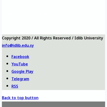
Vizyon ve
Sıkça Sorulan
Üniversite logosu
misyon
Sorular
Üniversite
Anketler
bizi ara
haritası
Copyright 2020 / All Rights Reserved / Idlib University
info@idlib.edu.sy
Facebook
YouTube
Google Play
Telegram
RSS
Back to top button