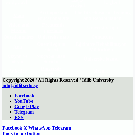
اتصل بنا
الاستبيانات
الجامعة
An important
The Directorate of Training
Main
educational site
and Rehabilitation
Vision and
Frequently
University logo
Mission
questions
Questionnaires
University map
Contact us
Önemli eğitim
Eğitim ve Rehabilitasyon
Ana
siteleri
Müdürlüğü
Vizyon ve
Sıkça Sorulan
Üniversite logosu
misyon
Sorular
Üniversite
Anketler
bizi ara
haritası
Copyright 2020 / All Rights Reserved / Idlib University
info@idlib.edu.sy
Facebook
YouTube
Google Play
Telegram
RSS
Facebook
X
WhatsApp
Telegram
Back to top button