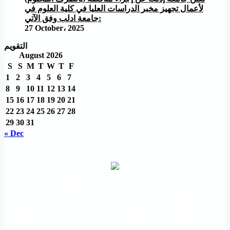
لأعمال تجهيز مخبر الدراسات العليا في كلية العلوم في
جامعة ادلب وفق الآتي:
27 October، 2025
التقويم
August 2026
S
S
M
T
W
T
F
1
2
3
4
5
6
7
8
9
10
11
12
13
14
15
16
17
18
19
20
21
22
23
24
25
26
27
28
29
30
31
« Dec
مديرية التدريب
مواقع تعليمية
الرئيسية
والتأهيل
هامة
الأسئلة
الرؤية
شعار الجامعة
المتكررة
والرسالة
خريطة