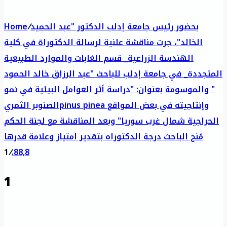
بحضور رئيس جامعة إدلب الدكتور "عبد الحميد
/
Home
الخالد"، جرت مناقشة علنية لرسالة الدكتوراة في كلية
الهندسة الزراعية_ قسم الغابات والموارد الطبيعية
المتجددة_ في جامعة إدلب للباحث "عبد الرزاق خالد الحمود
" والموسومة بعنوان: "دراسة أثر العوامل البيئية في نمو
الصنوبر الثمريpinus pinea وإنتاجيته في بعض المواقع
الحراجية شمال غرب سوريا" وبعد المناقشة مع لجنة الحكم
مُنح الباحث درجة الدكتوراه بتقدير امتياز وعلامة قدرها
1
/
88,8.
1