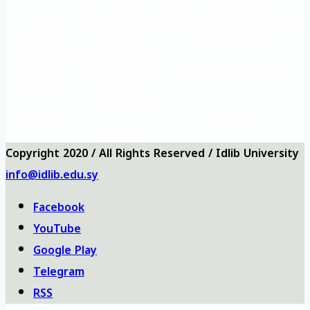
Önemli eğitim
Eğitim ve Rehabilitasyon
Ana
siteleri
Müdürlüğü
Vizyon ve
Sıkça Sorulan
Üniversite logosu
misyon
Sorular
Üniversite
Anketler
bizi ara
haritası
Copyright 2020 / All Rights Reserved / Idlib University
info@idlib.edu.sy
Facebook
YouTube
Google Play
Telegram
RSS