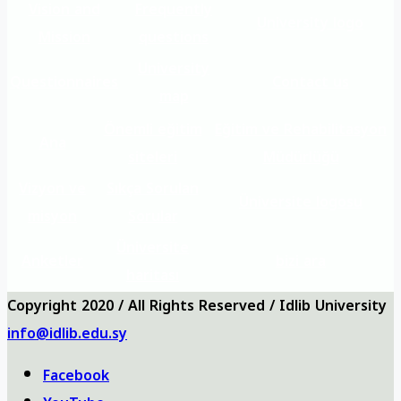
Vision and
Frequently
University logo
Mission
questions
University
Questionnaires
Contact us
map
Önemli eğitim
Eğitim ve Rehabilitasyon
Ana
siteleri
Müdürlüğü
Vizyon ve
Sıkça Sorulan
Üniversite logosu
misyon
Sorular
Üniversite
Anketler
bizi ara
haritası
Copyright 2020 / All Rights Reserved / Idlib University
info@idlib.edu.sy
Facebook