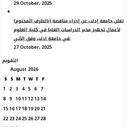
29 October، 2025
تعلن جامعة إدلب عن إجراء مناقصة (بالظرف المختوم)
لأعمال تجهيز مخبر الدراسات العليا في كلية العلوم
في جامعة ادلب وفق الآتي:
27 October، 2025
التقويم
August 2026
S
S
M
T
W
T
F
1
2
3
4
5
6
7
8
9
10
11
12
13
14
15
16
17
18
19
20
21
22
23
24
25
26
27
28