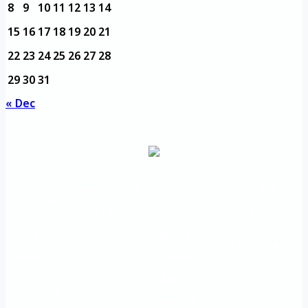
8
9
10
11
12
13
14
15
16
17
18
19
20
21
22
23
24
25
26
27
28
29
30
31
« Dec
مديرية التدريب
مواقع تعليمية
الرئيسية
والتأهيل
هامة
الأسئلة
الرؤية
شعار الجامعة
المتكررة
والرسالة
خريطة
اتصل بنا
الاستبيانات
الجامعة