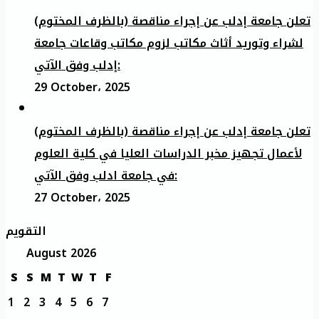
تعلن جامعة إدلب عن إجراء مناقصة (بالظرف المختوم)
لشراء وتوريد أثاث مكاتب لزوم مكاتب وقاعات جامعة
إدلب وفق الآتي:
29 October، 2025
تعلن جامعة إدلب عن إجراء مناقصة (بالظرف المختوم)
لأعمال تجهيز مخبر الدراسات العليا في كلية العلوم
في جامعة ادلب وفق الآتي:
27 October، 2025
التقويم
August 2026
S
S
M
T
W
T
F
1
2
3
4
5
6
7