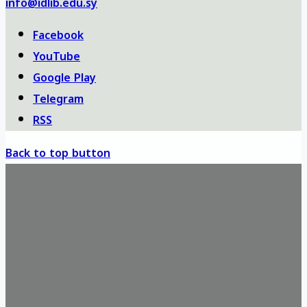
info@idlib.edu.sy
Facebook
YouTube
Google Play
Telegram
RSS
Back to top button