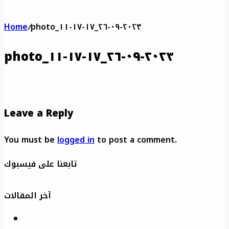
Home
/
photo_٢٠٢٣-٠٩-٢٦_١٧-١٧-١١
photo_٢٠٢٣-٠٩-٢٦_١٧-١٧-١١
Leave a Reply
You must be
logged in
to post a comment.
تابعنا على فيسبوك
آخر المقالات