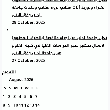
لشراء وتوريد أثاث مكاتب لزوم مكاتب وقاعات جامعة
إدلب وفق الآتي:
29 October، 2025
تعلن جامعة إدلب عن إجراء مناقصة (بالظرف المختوم)
لأعمال تجهيز مخبر الدراسات العليا في كلية العلوم
في جامعة ادلب وفق الآتي:
27 October، 2025
التقويم
August 2026
S
S
M
T
W
T
F
1
2
3
4
5
6
7
8
9
10
11
12
13
14