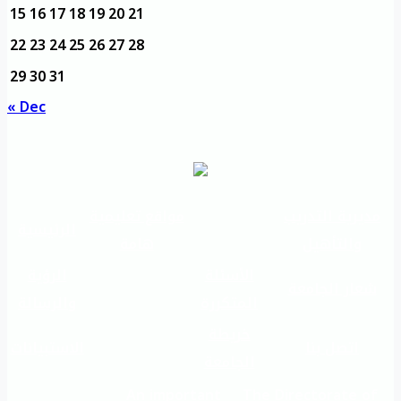
15
16
17
18
19
20
21
22
23
24
25
26
27
28
29
30
31
« Dec
مديرية التدريب
مواقع تعليمية
الرئيسية
والتأهيل
هامة
الأسئلة
الرؤية
شعار الجامعة
المتكررة
والرسالة
خريطة
اتصل بنا
الاستبيانات
الجامعة
An important
The Directorate of