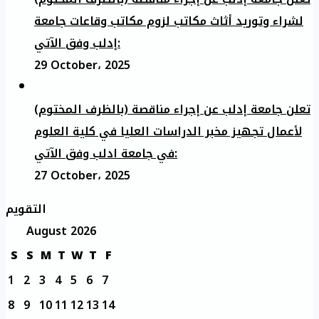
لشراء وتوريد أثاث مكاتب لزوم مكاتب وقاعات جامعة
إدلب وفق الآتي:
29 October، 2025
تعلن جامعة إدلب عن إجراء مناقصة (بالظرف المختوم)
لأعمال تجهيز مخبر الدراسات العليا في كلية العلوم
في جامعة ادلب وفق الآتي:
27 October، 2025
التقويم
August 2026
S
S
M
T
W
T
F
1
2
3
4
5
6
7
8
9
10
11
12
13
14