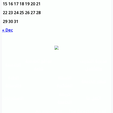
15
16
17
18
19
20
21
22
23
24
25
26
27
28
29
30
31
« Dec
مديرية التدريب
مواقع تعليمية
الرئيسية
والتأهيل
هامة
الأسئلة
الرؤية
شعار الجامعة
المتكررة
والرسالة
خريطة
اتصل بنا
الاستبيانات
الجامعة
An important
The Directorate of