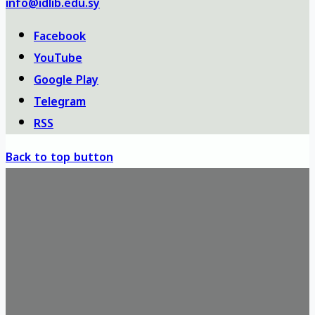
info@idlib.edu.sy
Facebook
YouTube
Google Play
Telegram
RSS
Back to top button