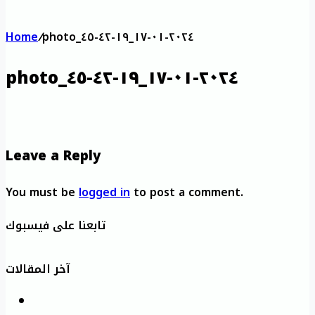
Home
/
photo_٢٠٢٤-٠١-١٧_١٩-٤٢-٤٥
photo_٢٠٢٤-٠١-١٧_١٩-٤٢-٤٥
Leave a Reply
You must be
logged in
to post a comment.
تابعنا على فيسبوك
آخر المقالات