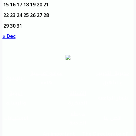
15
16
17
18
19
20
21
22
23
24
25
26
27
28
29
30
31
« Dec
مديرية التدريب
مواقع تعليمية
الرئيسية
والتأهيل
هامة
الأسئلة
الرؤية
شعار الجامعة
المتكررة
والرسالة
خريطة
اتصل بنا
الاستبيانات
الجامعة
An important
The Directorate of