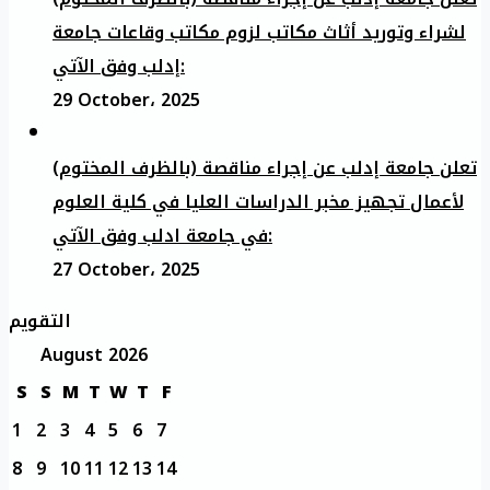
لشراء وتوريد أثاث مكاتب لزوم مكاتب وقاعات جامعة
إدلب وفق الآتي:
29 October، 2025
تعلن جامعة إدلب عن إجراء مناقصة (بالظرف المختوم)
لأعمال تجهيز مخبر الدراسات العليا في كلية العلوم
في جامعة ادلب وفق الآتي:
27 October، 2025
التقويم
August 2026
S
S
M
T
W
T
F
1
2
3
4
5
6
7
8
9
10
11
12
13
14