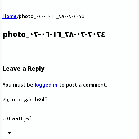
Home
/
photo_٢٠٢٤-٠٢-٢٨_١٦-٠٦-٠٢
photo_٢٠٢٤-٠٢-٢٨_١٦-٠٦-٠٢
Leave a Reply
You must be
logged in
to post a comment.
تابعنا على فيسبوك
آخر المقالات