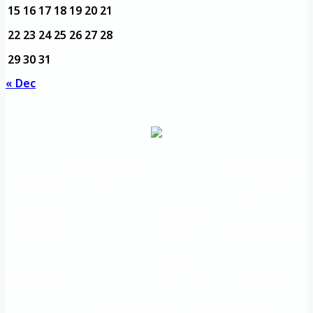
15
16
17
18
19
20
21
22
23
24
25
26
27
28
29
30
31
« Dec
مديرية التدريب
مواقع تعليمية
الرئيسية
والتأهيل
هامة
الأسئلة
الرؤية
شعار الجامعة
المتكررة
والرسالة
خريطة
اتصل بنا
الاستبيانات
الجامعة
An important
The Directorate of