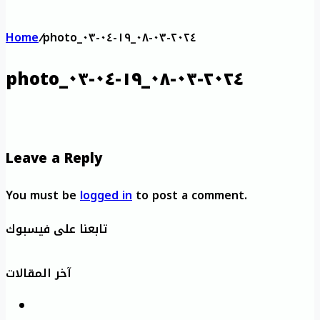
Home
/
photo_٢٠٢٤-٠٣-٠٨_١٩-٠٤-٠٣
photo_٢٠٢٤-٠٣-٠٨_١٩-٠٤-٠٣
Leave a Reply
You must be
logged in
to post a comment.
تابعنا على فيسبوك
آخر المقالات