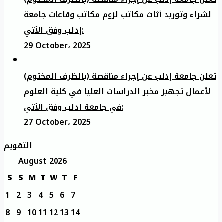
لشراء وتوريد أثاث مكاتب لزوم مكاتب وقاعات جامعة
إدلب وفق الآتي:
29 October، 2025
تعلن جامعة إدلب عن إجراء مناقصة (بالظرف المختوم)
لأعمال تجهيز مخبر الدراسات العليا في كلية العلوم
في جامعة ادلب وفق الآتي:
27 October، 2025
التقويم
August 2026
S
S
M
T
W
T
F
1
2
3
4
5
6
7
8
9
10
11
12
13
14