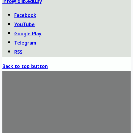
info@idlib.edu.sy
Facebook
YouTube
Google Play
Telegram
RSS
Back to top button