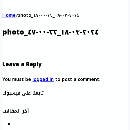
Home
/
photo_٢٠٢٤-٠٣-١٨_٢٢-٠٠-٤٧
photo_٢٠٢٤-٠٣-١٨_٢٢-٠٠-٤٧
Leave a Reply
You must be
logged in
to post a comment.
تابعنا على فيسبوك
آخر المقالات