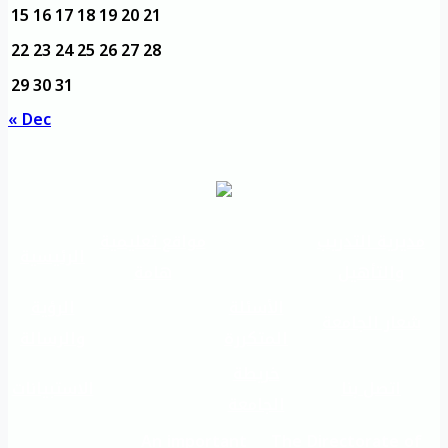
15
16
17
18
19
20
21
22
23
24
25
26
27
28
29
30
31
« Dec
مديرية التدريب
مواقع تعليمية
الرئيسية
والتأهيل
هامة
الأسئلة
الرؤية
شعار الجامعة
المتكررة
والرسالة
خريطة
اتصل بنا
الاستبيانات
الجامعة
An important
The Directorate of