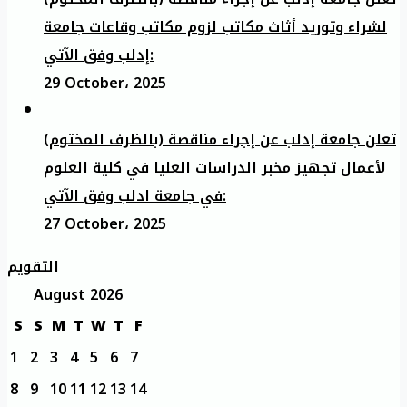
لشراء وتوريد أثاث مكاتب لزوم مكاتب وقاعات جامعة
إدلب وفق الآتي:
29 October، 2025
تعلن جامعة إدلب عن إجراء مناقصة (بالظرف المختوم)
لأعمال تجهيز مخبر الدراسات العليا في كلية العلوم
في جامعة ادلب وفق الآتي:
27 October، 2025
التقويم
August 2026
S
S
M
T
W
T
F
1
2
3
4
5
6
7
8
9
10
11
12
13
14