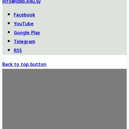
info@idlib.edu.sy
Facebook
YouTube
Google Play
Telegram
RSS
Back to top button