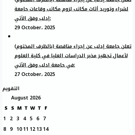
لشراء وتوريد أثاث مكاتب لزوم مكاتب وقاعات جامعة
إدلب وفق الآتي:
29 October، 2025
تعلن جامعة إدلب عن إجراء مناقصة (بالظرف المختوم)
لأعمال تجهيز مخبر الدراسات العليا في كلية العلوم
في جامعة ادلب وفق الآتي:
27 October، 2025
التقويم
August 2026
S
S
M
T
W
T
F
1
2
3
4
5
6
7
8
9
10
11
12
13
14