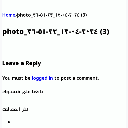
Home
/
photo_٢٠٢٤-٠٤-١٣_٢٣-٥١-٣٦ (3)
photo_٢٠٢٤-٠٤-١٣_٢٣-٥١-٣٦ (3)
Leave a Reply
You must be
logged in
to post a comment.
تابعنا على فيسبوك
آخر المقالات