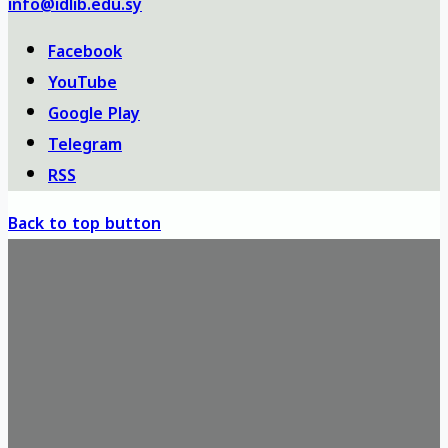
info@idlib.edu.sy
Facebook
YouTube
Google Play
Telegram
RSS
Back to top button