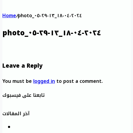
Home
/
photo_٢٠٢٤-٠٤-١٨_١٣-٢٩-٠٥
photo_٢٠٢٤-٠٤-١٨_١٣-٢٩-٠٥
Leave a Reply
You must be
logged in
to post a comment.
تابعنا على فيسبوك
آخر المقالات