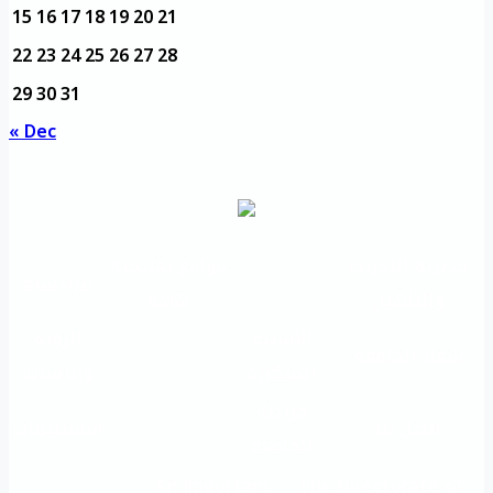
15
16
17
18
19
20
21
22
23
24
25
26
27
28
29
30
31
« Dec
مديرية التدريب
مواقع تعليمية
الرئيسية
والتأهيل
هامة
الأسئلة
الرؤية
شعار الجامعة
المتكررة
والرسالة
خريطة
اتصل بنا
الاستبيانات
الجامعة
An important
The Directorate of