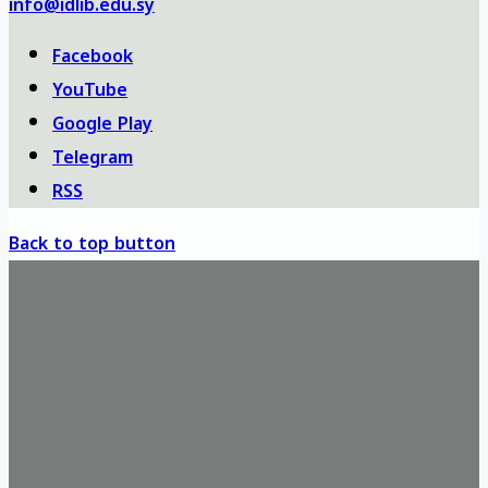
info@idlib.edu.sy
Facebook
YouTube
Google Play
Telegram
RSS
Back to top button