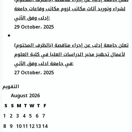
لشراء وتوريد أثاث مكاتب لزوم مكاتب وقاعات جامعة
إدلب وفق الآتي:
29 October، 2025
تعلن جامعة إدلب عن إجراء مناقصة (بالظرف المختوم)
لأعمال تجهيز مخبر الدراسات العليا في كلية العلوم
في جامعة ادلب وفق الآتي:
27 October، 2025
التقويم
August 2026
S
S
M
T
W
T
F
1
2
3
4
5
6
7
8
9
10
11
12
13
14