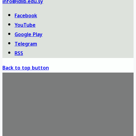
info@idlib.edu.sy
Facebook
YouTube
Google Play
Telegram
RSS
Back to top button