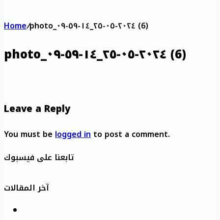
Home
/
photo_٢٠٢٤-٠٥-٢٥_١٤-٥٩-٠٩ (6)
photo_٢٠٢٤-٠٥-٢٥_١٤-٥٩-٠٩ (6)
Leave a Reply
You must be
logged in
to post a comment.
تابعنا على فيسبوك
آخر المقالات