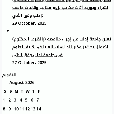
لشراء وتوريد أثاث مكاتب لزوم مكاتب وقاعات جامعة
إدلب وفق الآتي:
29 October، 2025
تعلن جامعة إدلب عن إجراء مناقصة (بالظرف المختوم)
لأعمال تجهيز مخبر الدراسات العليا في كلية العلوم
في جامعة ادلب وفق الآتي:
27 October، 2025
التقويم
August 2026
S
S
M
T
W
T
F
1
2
3
4
5
6
7
8
9
10
11
12
13
14