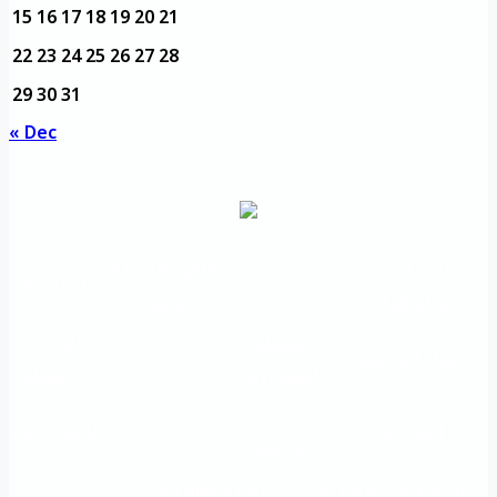
15
16
17
18
19
20
21
22
23
24
25
26
27
28
29
30
31
« Dec
مديرية التدريب
مواقع تعليمية
الرئيسية
والتأهيل
هامة
الأسئلة
الرؤية
شعار الجامعة
المتكررة
والرسالة
خريطة
اتصل بنا
الاستبيانات
الجامعة
An important
The Directorate of