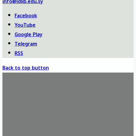
info@idlib.edu.sy
Facebook
YouTube
Google Play
Telegram
RSS
Back to top button