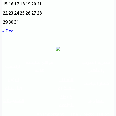
15
16
17
18
19
20
21
22
23
24
25
26
27
28
29
30
31
« Dec
مديرية التدريب
مواقع تعليمية
الرئيسية
والتأهيل
هامة
الأسئلة
الرؤية
شعار الجامعة
المتكررة
والرسالة
خريطة
اتصل بنا
الاستبيانات
الجامعة
An important
The Directorate of