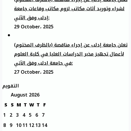
لشراء وتوريد أثاث مكاتب لزوم مكاتب وقاعات جامعة
إدلب وفق الآتي:
29 October، 2025
تعلن جامعة إدلب عن إجراء مناقصة (بالظرف المختوم)
لأعمال تجهيز مخبر الدراسات العليا في كلية العلوم
في جامعة ادلب وفق الآتي:
27 October، 2025
التقويم
August 2026
S
S
M
T
W
T
F
1
2
3
4
5
6
7
8
9
10
11
12
13
14