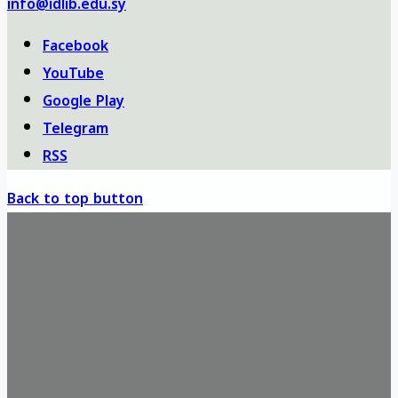
info@idlib.edu.sy
Facebook
YouTube
Google Play
Telegram
RSS
Back to top button