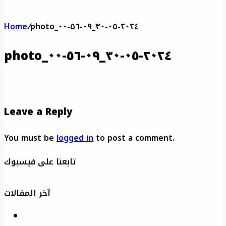
Home
/
photo_٢٠٢٤-٠٥-٣٠_٠٩-٥٦-٠٠
photo_٢٠٢٤-٠٥-٣٠_٠٩-٥٦-٠٠
Leave a Reply
You must be
logged in
to post a comment.
تابعنا على فيسبوك
آخر المقالات