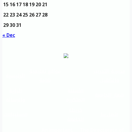
15
16
17
18
19
20
21
22
23
24
25
26
27
28
29
30
31
« Dec
مديرية التدريب
مواقع تعليمية
الرئيسية
والتأهيل
هامة
الأسئلة
الرؤية
شعار الجامعة
المتكررة
والرسالة
خريطة
اتصل بنا
الاستبيانات
الجامعة
An important
The Directorate of