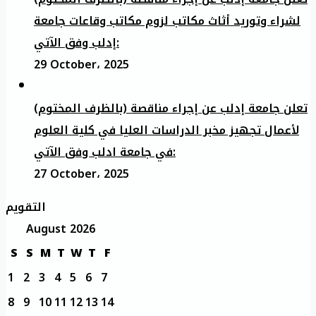
لشراء وتوريد أثاث مكاتب لزوم مكاتب وقاعات جامعة
إدلب وفق الآتي:
29 October، 2025
تعلن جامعة إدلب عن إجراء مناقصة (بالظرف المختوم)
لأعمال تجهيز مخبر الدراسات العليا في كلية العلوم
في جامعة ادلب وفق الآتي:
27 October، 2025
التقويم
August 2026
S
S
M
T
W
T
F
1
2
3
4
5
6
7
8
9
10
11
12
13
14