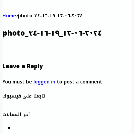
Home
/
photo_٢٠٢٤-٠٦-١٢_١٩-١٦-٣٤
photo_٢٠٢٤-٠٦-١٢_١٩-١٦-٣٤
Leave a Reply
You must be
logged in
to post a comment.
تابعنا على فيسبوك
آخر المقالات