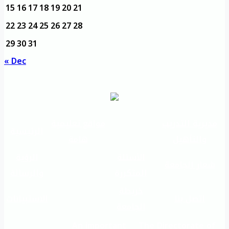
15
16
17
18
19
20
21
22
23
24
25
26
27
28
29
30
31
« Dec
مديرية التدريب
مواقع تعليمية
الرئيسية
والتأهيل
هامة
الأسئلة
الرؤية
شعار الجامعة
المتكررة
والرسالة
خريطة
اتصل بنا
الاستبيانات
الجامعة
An important
The Directorate of