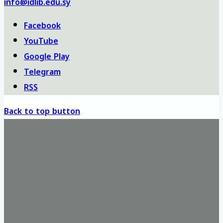
info@idlib.edu.sy
Facebook
YouTube
Google Play
Telegram
RSS
Back to top button