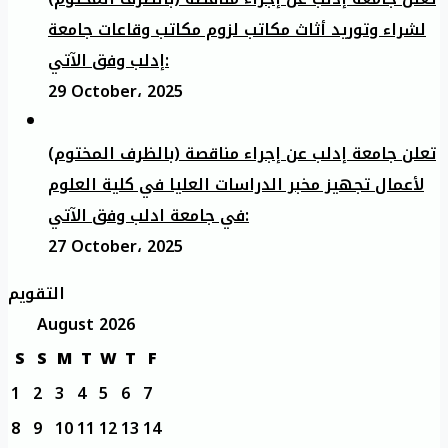
لشراء وتوريد أثاث مكاتب لزوم مكاتب وقاعات جامعة
إدلب وفق الآتي:
29 October، 2025
تعلن جامعة إدلب عن إجراء مناقصة (بالظرف المختوم)
لأعمال تجهيز مخبر الدراسات العليا في كلية العلوم
في جامعة ادلب وفق الآتي:
27 October، 2025
التقويم
August 2026
S
S
M
T
W
T
F
1
2
3
4
5
6
7
8
9
10
11
12
13
14