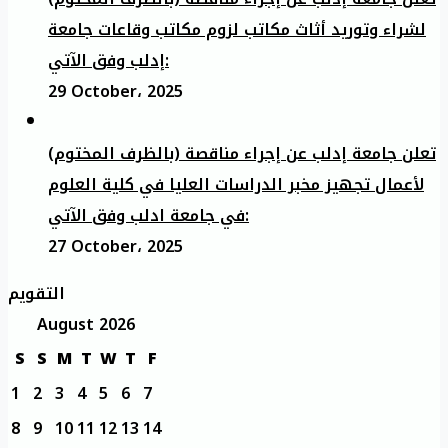
لشراء وتوريد أثاث مكاتب لزوم مكاتب وقاعات جامعة
إدلب وفق الآتي:
29 October، 2025
تعلن جامعة إدلب عن إجراء مناقصة (بالظرف المختوم)
لأعمال تجهيز مخبر الدراسات العليا في كلية العلوم
في جامعة ادلب وفق الآتي:
27 October، 2025
التقويم
August 2026
S
S
M
T
W
T
F
1
2
3
4
5
6
7
8
9
10
11
12
13
14