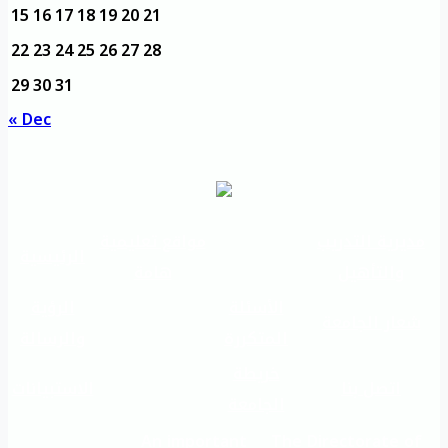
15
16
17
18
19
20
21
22
23
24
25
26
27
28
29
30
31
« Dec
مديرية التدريب
مواقع تعليمية
الرئيسية
والتأهيل
هامة
الأسئلة
الرؤية
شعار الجامعة
المتكررة
والرسالة
خريطة
اتصل بنا
الاستبيانات
الجامعة
An important
The Directorate of