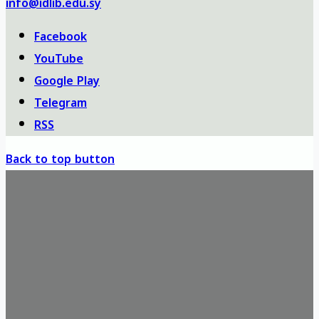
info@idlib.edu.sy
Facebook
YouTube
Google Play
Telegram
RSS
Back to top button