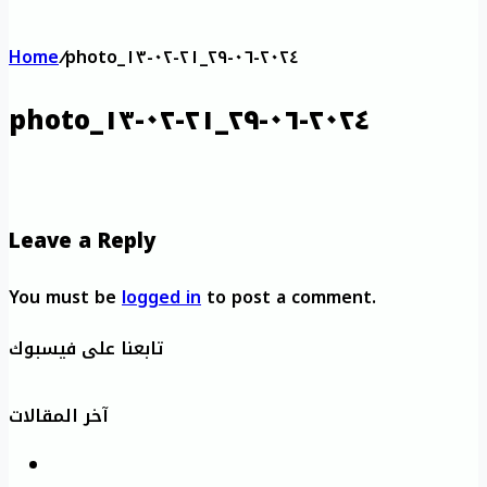
Home
/
photo_٢٠٢٤-٠٦-٢٩_٢١-٠٢-١٣
photo_٢٠٢٤-٠٦-٢٩_٢١-٠٢-١٣
Leave a Reply
You must be
logged in
to post a comment.
تابعنا على فيسبوك
آخر المقالات