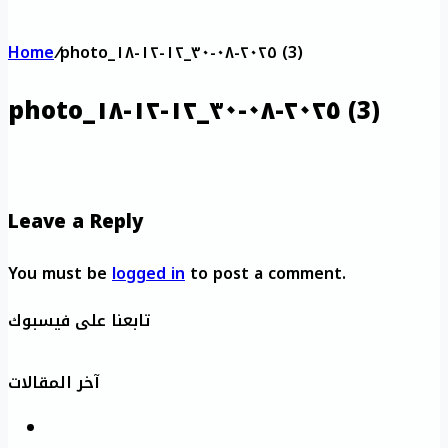
Home
/
photo_٢٠٢٥-٠٨-٣٠_١٢-١٢-١٨ (3)
photo_٢٠٢٥-٠٨-٣٠_١٢-١٢-١٨ (3)
Leave a Reply
You must be
logged in
to post a comment.
تابعنا على فيسبوك
آخر المقالات