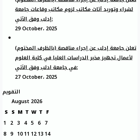
لشراء وتوريد أثاث مكاتب لزوم مكاتب وقاعات جامعة
إدلب وفق الآتي:
29 October، 2025
تعلن جامعة إدلب عن إجراء مناقصة (بالظرف المختوم)
لأعمال تجهيز مخبر الدراسات العليا في كلية العلوم
في جامعة ادلب وفق الآتي:
27 October، 2025
التقويم
August 2026
S
S
M
T
W
T
F
1
2
3
4
5
6
7
8
9
10
11
12
13
14