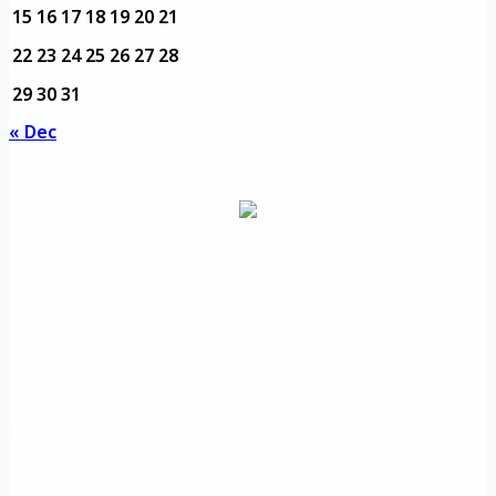
15
16
17
18
19
20
21
22
23
24
25
26
27
28
29
30
31
« Dec
مديرية التدريب
مواقع تعليمية
الرئيسية
والتأهيل
هامة
الأسئلة
الرؤية
شعار الجامعة
المتكررة
والرسالة
خريطة
اتصل بنا
الاستبيانات
الجامعة
An important
The Directorate of