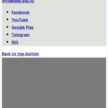
info@idlib.edu.sy
Facebook
YouTube
Google Play
Telegram
RSS
Back to top button