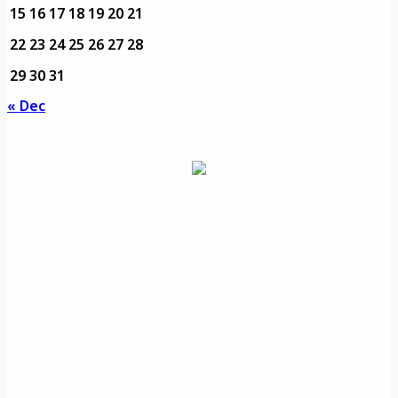
15
16
17
18
19
20
21
22
23
24
25
26
27
28
29
30
31
« Dec
مديرية التدريب
مواقع تعليمية
الرئيسية
والتأهيل
هامة
الأسئلة
الرؤية
شعار الجامعة
المتكررة
والرسالة
خريطة
اتصل بنا
الاستبيانات
الجامعة
An important
The Directorate of