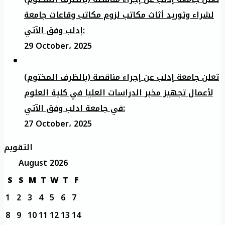
لشراء وتوريد أثاث مكاتب لزوم مكاتب وقاعات جامعة
إدلب وفق الآتي:
29 October، 2025
تعلن جامعة إدلب عن إجراء مناقصة (بالظرف المختوم)
لأعمال تجهيز مخبر الدراسات العليا في كلية العلوم
في جامعة ادلب وفق الآتي:
27 October، 2025
التقويم
August 2026
S
S
M
T
W
T
F
1
2
3
4
5
6
7
8
9
10
11
12
13
14