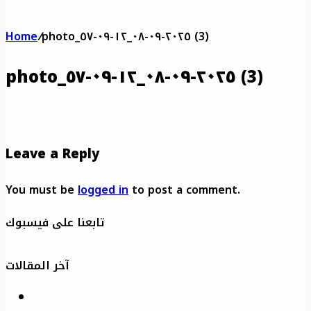
Home
/
photo_٢٠٢٥-٠٩-٠٨_١٢-٠٩-٥٧ (3)
photo_٢٠٢٥-٠٩-٠٨_١٢-٠٩-٥٧ (3)
Leave a Reply
You must be
logged in
to post a comment.
تابعنا على فيسبوك
آخر المقالات