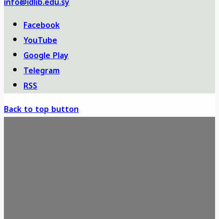
info@idlib.edu.sy
Facebook
YouTube
Google Play
Telegram
RSS
Back to top button