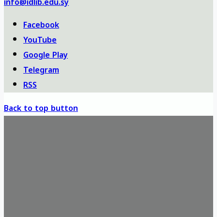
info@idlib.edu.sy
Facebook
YouTube
Google Play
Telegram
RSS
Back to top button