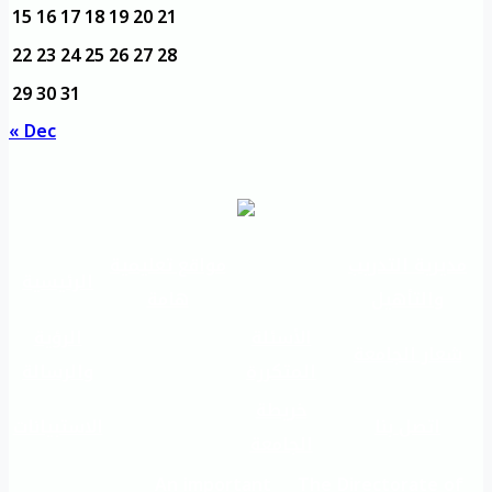
15
16
17
18
19
20
21
22
23
24
25
26
27
28
29
30
31
« Dec
مديرية التدريب
مواقع تعليمية
الرئيسية
والتأهيل
هامة
الأسئلة
الرؤية
شعار الجامعة
المتكررة
والرسالة
خريطة
اتصل بنا
الاستبيانات
الجامعة
An important
The Directorate of