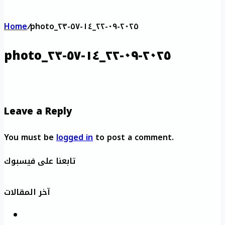
Home
/
photo_٢٠٢٥-٠٩-٢٢_١٤-٥٧-٢٣
photo_٢٠٢٥-٠٩-٢٢_١٤-٥٧-٢٣
Leave a Reply
You must be
logged in
to post a comment.
تابعنا على فيسبوك
آخر المقالات