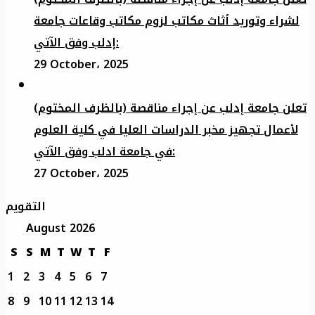
لشراء وتوريد أثاث مكاتب لزوم مكاتب وقاعات جامعة
إدلب وفق الآتي:
29 October، 2025
تعلن جامعة إدلب عن إجراء مناقصة (بالظرف المختوم)
لأعمال تجهيز مخبر الدراسات العليا في كلية العلوم
في جامعة ادلب وفق الآتي:
27 October، 2025
التقويم
August 2026
S
S
M
T
W
T
F
1
2
3
4
5
6
7
8
9
10
11
12
13
14