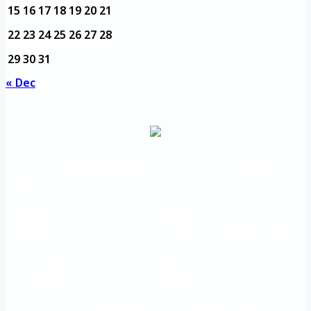
15
16
17
18
19
20
21
22
23
24
25
26
27
28
29
30
31
« Dec
مديرية التدريب
مواقع تعليمية
الرئيسية
والتأهيل
هامة
الأسئلة
الرؤية
شعار الجامعة
المتكررة
والرسالة
خريطة
اتصل بنا
الاستبيانات
الجامعة
An important
The Directorate of