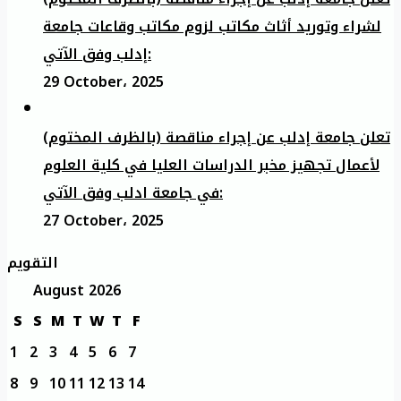
لشراء وتوريد أثاث مكاتب لزوم مكاتب وقاعات جامعة
إدلب وفق الآتي:
29 October، 2025
تعلن جامعة إدلب عن إجراء مناقصة (بالظرف المختوم)
لأعمال تجهيز مخبر الدراسات العليا في كلية العلوم
في جامعة ادلب وفق الآتي:
27 October، 2025
التقويم
August 2026
S
S
M
T
W
T
F
1
2
3
4
5
6
7
8
9
10
11
12
13
14