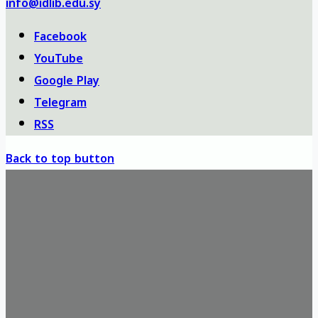
info@idlib.edu.sy
Facebook
YouTube
Google Play
Telegram
RSS
Back to top button