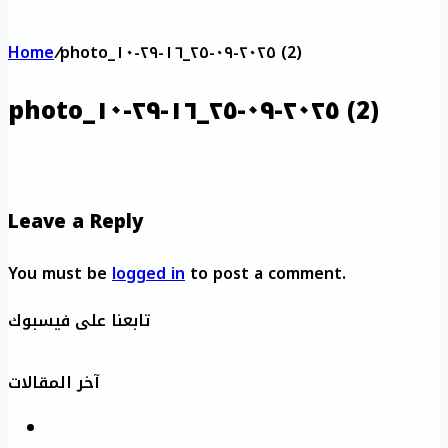
Home
/
photo_٢٠٢٥-٠٩-٢٥_١٦-٢٩-١٠ (2)
photo_٢٠٢٥-٠٩-٢٥_١٦-٢٩-١٠ (2)
Leave a Reply
You must be
logged in
to post a comment.
تابعنا على فيسبوك
آخر المقالات