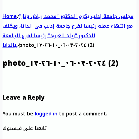
مجلس جامعة إدلب يكرم الدكتور "محمد رياض وتار"
/
Home
مع انتهاء عمله رئيسا لفرع جامعة إدلب في الدانا، ويكلف
الدكتور "زياد العبود" رئيسا لفرع الجامعة
photo_٢٠٢٤-٠٣-٠٦_١٠-٢٦-١٣ (2)
/
بالدانا.
photo_٢٠٢٤-٠٣-٠٦_١٠-٢٦-١٣ (2)
Leave a Reply
You must be
logged in
to post a comment.
تابعنا على فيسبوك