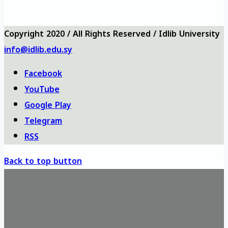
Üniversite
Anketler
bizi ara
haritası
Copyright 2020 / All Rights Reserved / Idlib University
info@idlib.edu.sy
Facebook
YouTube
Google Play
Telegram
RSS
Back to top button