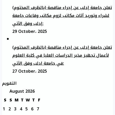
تعلن جامعة إدلب عن إجراء مناقصة (بالظرف المختوم)
لشراء وتوريد أثاث مكاتب لزوم مكاتب وقاعات جامعة
إدلب وفق الآتي:
29 October، 2025
تعلن جامعة إدلب عن إجراء مناقصة (بالظرف المختوم)
لأعمال تجهيز مخبر الدراسات العليا في كلية العلوم
في جامعة ادلب وفق الآتي:
27 October، 2025
التقويم
August 2026
S
S
M
T
W
T
F
1
2
3
4
5
6
7