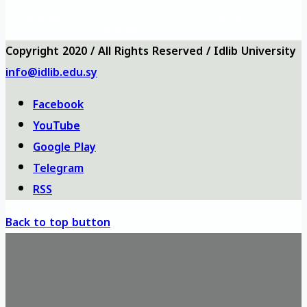
Üniversite
Anketler
bizi ara
haritası
Copyright 2020 / All Rights Reserved / Idlib University
info@idlib.edu.sy
Facebook
YouTube
Google Play
Telegram
RSS
Back to top button