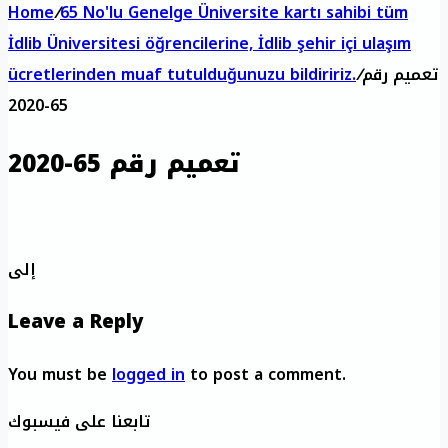
Home
/
65 No'lu Genelge Üniversite kartı sahibi tüm
İdlib Üniversitesi öğrencilerine, İdlib şehir içi ulaşım
تعميم رقم
/
ücretlerinden muaf tutulduğunuzu bildiririz.
65-2020
تعميم رقم 65-2020
إلى
Leave a Reply
You must be
logged in
to post a comment.
تابعنا على فيسبوك