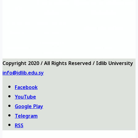
Önemli eğitim
Eğitim ve Rehabilitasyon
Ana
siteleri
Müdürlüğü
Vizyon ve
Sıkça Sorulan
Üniversite logosu
misyon
Sorular
Üniversite
Anketler
bizi ara
haritası
Copyright 2020 / All Rights Reserved / Idlib University
info@idlib.edu.sy
Facebook
YouTube
Google Play
Telegram
RSS