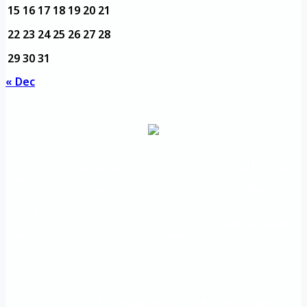
15
16
17
18
19
20
21
22
23
24
25
26
27
28
29
30
31
« Dec
مديرية التدريب
مواقع تعليمية
الرئيسية
والتأهيل
هامة
الأسئلة
الرؤية
شعار الجامعة
المتكررة
والرسالة
خريطة
اتصل بنا
الاستبيانات
الجامعة
An important
The Directorate of