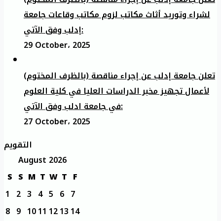
لشراء وتوريد أثاث مكاتب لزوم مكاتب وقاعات جامعة
إدلب وفق الآتي:
29 October، 2025
تعلن جامعة إدلب عن إجراء مناقصة (بالظرف المختوم)
لأعمال تجهيز مخبر الدراسات العليا في كلية العلوم
في جامعة ادلب وفق الآتي:
27 October، 2025
التقويم
August 2026
S
S
M
T
W
T
F
1
2
3
4
5
6
7
8
9
10
11
12
13
14