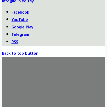
info@idlib.edu.sy
Facebook
YouTube
Google Play
Telegram
RSS
Back to top button