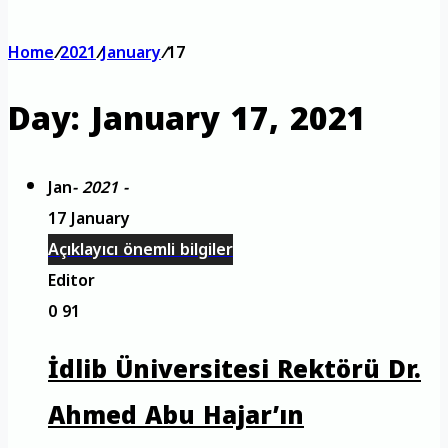
Home
/
2021
/
January
/
17
Day:
January 17, 2021
Jan
- 2021 -
17 January
Açıklayıcı önemli bilgiler
Editor
0
91
İdlib Üniversitesi Rektörü Dr.
Ahmed Abu Hajar’ın