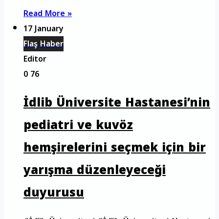
Read More »
17 January
Flaş Haber
Editor
0
76
İdlib Üniversite Hastanesi’nin
pediatri ve kuvöz
hemşirelerini seçmek için bir
yarışma düzenleyeceği
duyurusu