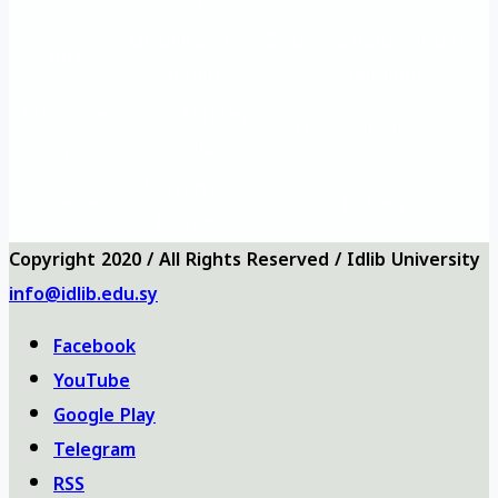
Önemli eğitim
Eğitim ve Rehabilitasyon
Ana
siteleri
Müdürlüğü
Vizyon ve
Sıkça Sorulan
Üniversite logosu
misyon
Sorular
Üniversite
Anketler
bizi ara
haritası
Copyright 2020 / All Rights Reserved / Idlib University
info@idlib.edu.sy
Facebook
YouTube
Google Play
Telegram
RSS