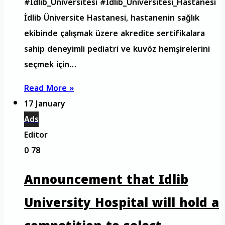
#İdlib_Üniversitesi #İdlib_Üniversitesi_Hastanesi
İdlib Üniversite Hastanesi, hastanenin sağlık
ekibinde çalışmak üzere akredite sertifikalara
sahip deneyimli pediatri ve kuvöz hemşirelerini
seçmek için…
Read More »
17 January
Ads
Editor
0
78
Announcement that Idlib
University Hospital will hold a