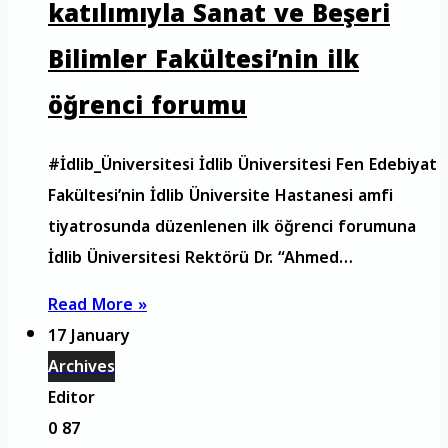
katılımıyla Sanat ve Beşeri
Bilimler Fakültesi’nin ilk
öğrenci forumu
#İdlib_Üniversitesi İdlib Üniversitesi Fen Edebiyat
Fakültesi’nin İdlib Üniversite Hastanesi amfi
tiyatrosunda düzenlenen ilk öğrenci forumuna
İdlib Üniversitesi Rektörü Dr. “Ahmed…
Read More »
17 January
Archives
Editor
0
87