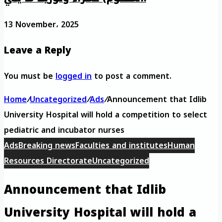
13 November، 2025
Leave a Reply
You must be
logged in
to post a comment.
Home
/
Uncategorized
/
Ads
/
Announcement that Idlib
University Hospital will hold a competition to select
pediatric and incubator nurses
Ads
Breaking news
Faculties and institutes
Human
Resources Directorate
Uncategorized
Announcement that Idlib
University Hospital will hold a