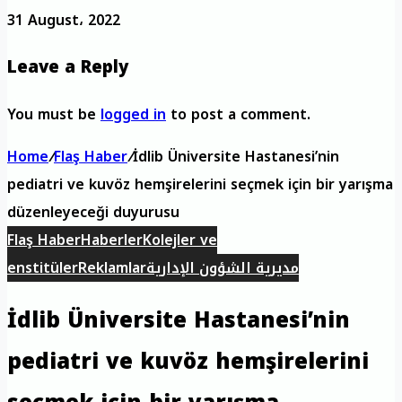
31 August، 2022
Leave a Reply
You must be
logged in
to post a comment.
Home
/
Flaş Haber
/
İdlib Üniversite Hastanesi’nin
pediatri ve kuvöz hemşirelerini seçmek için bir yarışma
düzenleyeceği duyurusu
Flaş Haber
Haberler
Kolejler ve
مديرية الشؤون الإدارية
Reklamlar
enstitüler
İdlib Üniversite Hastanesi’nin
pediatri ve kuvöz hemşirelerini