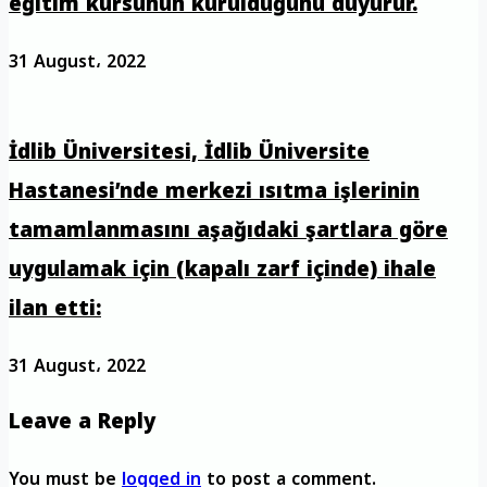
eğitim kursunun kurulduğunu duyurur.
31 August، 2022
İdlib Üniversitesi, İdlib Üniversite
Hastanesi’nde merkezi ısıtma işlerinin
tamamlanmasını aşağıdaki şartlara göre
uygulamak için (kapalı zarf içinde) ihale
ilan etti:
31 August، 2022
Leave a Reply
You must be
logged in
to post a comment.